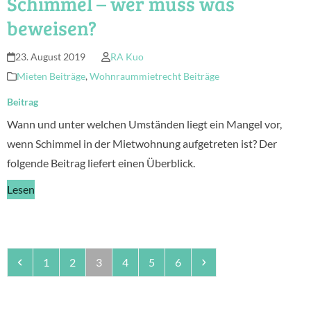
Schimmel – wer muss was
beweisen?
23. August 2019
RA Kuo
Mieten Beiträge
,
Wohnraummietrecht Beiträge
Beitrag
Wann und unter welchen Umständen liegt ein Mangel vor,
wenn Schimmel in der Mietwohnung aufgetreten ist? Der
folgende Beitrag liefert einen Überblick.
Lesen
Vorheriger
Seite
Seite
Seite
Seite
Seite
Seite
Vorwärts
1
2
3
4
5
6