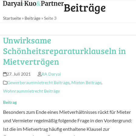
Open
Close
Beiträge
Skip
mobile
mobile
to
Startseite
»
Beiträge
»
Seite 3
menu
menu
content
Unwirksame
Schönheitsreparaturklauseln in
Mietverträgen
27. Juli 2021
RA Daryai
Gewerberaummietrecht Beiträge
,
Mieten Beiträge
,
Wohnraummietrecht Beiträge
Beitrag
Besonders zum Ende eines Mietverhältnisses rückt für Mieter
und Vermieter regelmäßig folgende Frage in den Vordergrund:
Ist die im Mietvertrag häufig enthaltene Klausel zur