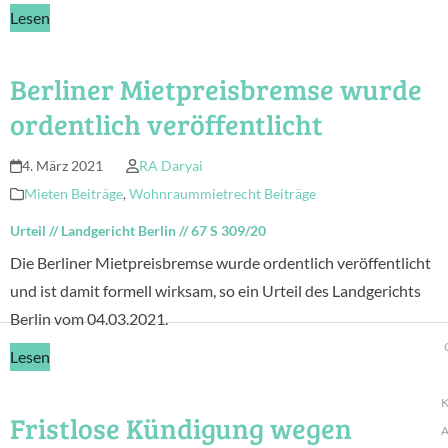
Lesen
Berliner Mietpreisbremse wurde
ordentlich veröffentlicht
4. März 2021
RA Daryai
Mieten Beiträge
,
Wohnraummietrecht Beiträge
Urteil
//
Landgericht Berlin
//
67 S 309/20
Die Berliner Mietpreisbremse wurde ordentlich veröffentlicht
und ist damit formell wirksam, so ein Urteil des Landgerichts
Berlin vom 04.03.2021.
Lesen
K
Fristlose Kündigung wegen
A