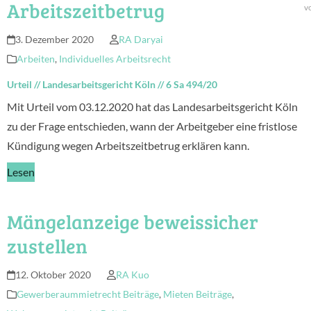
Arbeitszeitbetrug
v
3. Dezember 2020
RA Daryai
Arbeiten
,
Individuelles Arbeitsrecht
Urteil
//
Landesarbeitsgericht Köln
//
6 Sa 494/20
Mit Urteil vom 03.12.2020 hat das Landesarbeitsgericht Köln
zu der Frage entschieden, wann der Arbeitgeber eine fristlose
Kündigung wegen Arbeitszeitbetrug erklären kann.
Lesen
Mängelanzeige beweissicher
zustellen
12. Oktober 2020
RA Kuo
Gewerberaummietrecht Beiträge
,
Mieten Beiträge
,