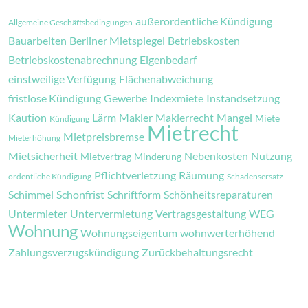
außerordentliche Kündigung
Allgemeine Geschäftsbedingungen
Bauarbeiten
Berliner Mietspiegel
Betriebskosten
Betriebskostenabrechnung
Eigenbedarf
einstweilige Verfügung
Flächenabweichung
fristlose Kündigung
Gewerbe
Indexmiete
Instandsetzung
Kaution
Lärm
Makler
Maklerrecht
Mangel
Miete
Kündigung
Mietrecht
Mietpreisbremse
Mieterhöhung
Mietsicherheit
Nebenkosten
Nutzung
Mietvertrag
Minderung
Pflichtverletzung
Räumung
ordentliche Kündigung
Schadensersatz
Schimmel
Schonfrist
Schriftform
Schönheitsreparaturen
Untermieter
Untervermietung
Vertragsgestaltung
WEG
Wohnung
Wohnungseigentum
wohnwerterhöhend
Zahlungsverzugskündigung
Zurückbehaltungsrecht