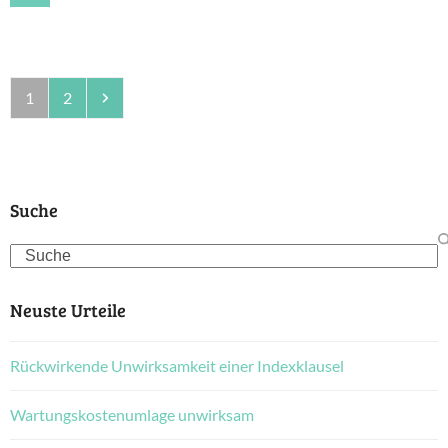
Seite
Seite
Vorwärts
1
2
Suche
Search
Neuste Urteile
Rückwirkende Unwirksamkeit einer Indexklausel
Wartungskostenumlage unwirksam