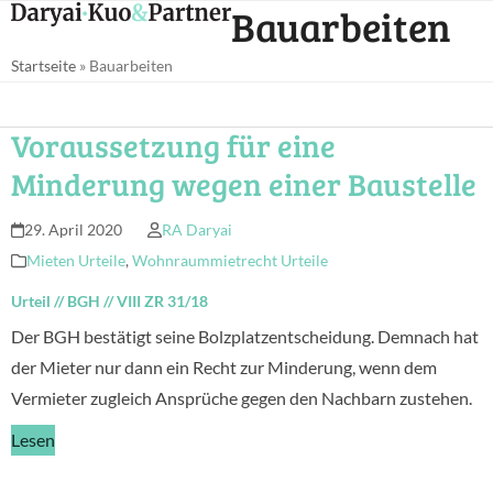
Open
Close
Bauarbeiten
Skip
mobile
mobile
to
Startseite
»
Bauarbeiten
menu
menu
content
Voraussetzung für eine
Minderung wegen einer Baustelle
29. April 2020
RA Daryai
Mieten Urteile
,
Wohnraummietrecht Urteile
Urteil
//
BGH
//
VIII ZR 31/18
Der BGH bestätigt seine Bolzplatzentscheidung. Demnach hat
der Mieter nur dann ein Recht zur Minderung, wenn dem
Vermieter zugleich Ansprüche gegen den Nachbarn zustehen.
Lesen