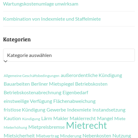
Wartungskostenumlage unwirksam
Kombination von Indexmiete und Staffelmiete
Kategorien
Kategorien
außerordentliche Kündigung
Allgemeine Geschäftsbedingungen
Bauarbeiten
Berliner Mietspiegel
Betriebskosten
Betriebskostenabrechnung
Eigenbedarf
einstweilige Verfügung
Flächenabweichung
fristlose Kündigung
Gewerbe
Indexmiete
Instandsetzung
Kaution
Lärm
Makler
Maklerrecht
Mangel
Miete
Kündigung
Mietrecht
Mietpreisbremse
Mieterhöhung
Mietsicherheit
Nebenkosten
Nutzung
Mietvertrag
Minderung