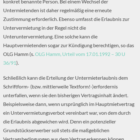
konkret benannte Person. Bei einem Wechsel der
Untermietenden ist daher regelmäßig eine erneute
Zustimmung erforderlich. Ebenso umfasst die Erlaubnis zur
Untervermietung in der Regel nicht die
Unteruntervermietung. Eine solche kann die
K
Hauptvermietenden sogar zur Kündigung berechtigen, so das
A
OLG Hamm (s.
OLG Hamm, Urteil vom 17.01.1992 – 30 U
v
36/91
).
Schließlich kann die Erteilung der Untermieterlaubnis dem
Schriftform- (bzw. mittlerweile Textform!-)erfordernis
unterfallen, wenn sie den bisherigen Vertragsinhalt ändert.
Beispielsweise dann, wenn ursprünglich im Hauptmietvertrag
ein Untervermietungsverbot vereinbart war, von dem durch
die Erlaubnis abgewichen wird. Denn ein potenzieller
Grundstückserwerber soll stets die maßgeblichen
Vertragsbedingungen aus dem Vertrag erkennen können.