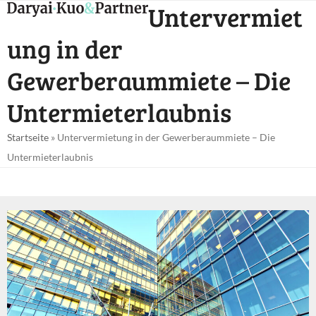
Open
Close
Untervermiet
Skip
mobile
mobile
to
ung in der
menu
menu
content
Gewerberaummiete – Die
Untermieterlaubnis
Startseite
»
Untervermietung in der Gewerberaummiete – Die
Untermieterlaubnis