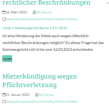
rechtlicher Beschränkungen
v
16. März 2023
RA Daryai
Gewerberaummietrecht Urteile
,
Mieten Urteile
Urteil
//
Kammergericht Berlin
//
8 U 76/21
Ist eine Minderung der Miete auch wegen öffentlich-
rechtlicher Beschränkungen möglich? Zu dieser Frage hat das
Kammergericht mit Urtei vom 16.03.2023 entschieden.
Lesen
Mieterkündigung wegen
Pflichtverletzung
25. Januar 2023
RA Daryai
Gewerberaummietrecht Urteile
,
Mieten Urteile