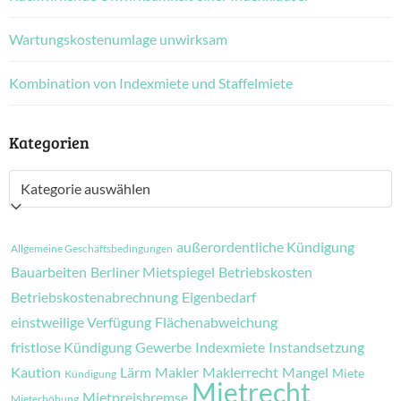
Wartungskostenumlage unwirksam
Kombination von Indexmiete und Staffelmiete
Kategorien
Kategorien
außerordentliche Kündigung
Allgemeine Geschäftsbedingungen
Bauarbeiten
Berliner Mietspiegel
Betriebskosten
Betriebskostenabrechnung
Eigenbedarf
einstweilige Verfügung
Flächenabweichung
fristlose Kündigung
Gewerbe
Indexmiete
Instandsetzung
Kaution
Lärm
Makler
Maklerrecht
Mangel
Miete
Kündigung
Mietrecht
Mietpreisbremse
Mieterhöhung