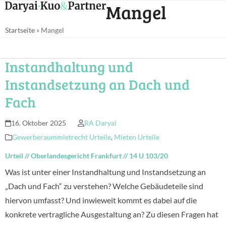
Open
Close
Mangel
Skip
mobile
mobile
to
Startseite
»
Mangel
menu
menu
content
Instandhaltung und
Instandsetzung an Dach und
Fach
16. Oktober 2025
RA Daryai
Gewerberaummietrecht Urteile
,
Mieten Urteile
Urteil
//
Oberlandesgericht Frankfurt
//
14 U 103/20
Was ist unter einer Instandhaltung und Instandsetzung an
„Dach und Fach“ zu verstehen? Welche Gebäudeteile sind
hiervon umfasst? Und inwieweit kommt es dabei auf die
konkrete vertragliche Ausgestaltung an? Zu diesen Fragen hat