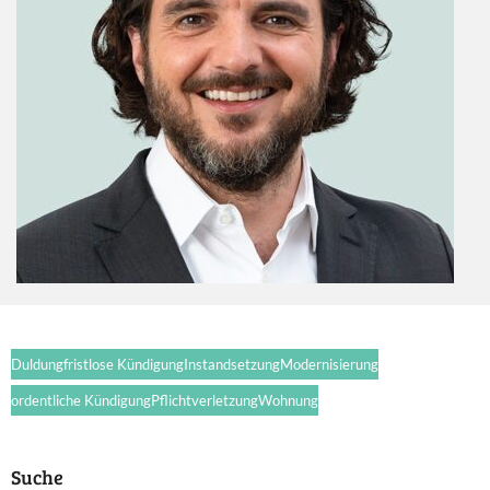
Duldung
fristlose Kündigung
Instandsetzung
Modernisierung
ordentliche Kündigung
Pflichtverletzung
Wohnung
Suche