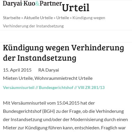
Open
Close
Urteil
Skip
mobile
mobile
to
Startseite
»
Aktuelle Urteile
»
Urteile
»
Kündigung wegen
menu
menu
content
Verhinderung der Instandsetzung
Kündigung wegen Verhinderung
der Instandsetzung
15. April 2015
RA Daryai
Mieten Urteile
,
Wohnraummietrecht Urteile
Versäumnisurteil
//
Bundesgerichtshof
//
VIII ZR 281/13
Mit Versäumnisurteil vom 15.04.2015 hat der
Bundesgerichtshof (BGH) zu der Frage, ob die Verhinderung
der Instandsetzung und/oder der Modernisierung durch einen
Mieter zur Kündigung führen kann, entschieden. Fraglich war