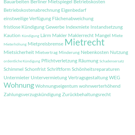
Bauarbeiten
Berliner Mietspiegel
Betriebskosten
Betriebskostenabrechnung
Eigenbedarf
einstweilige Verfügung
Flächenabweichung
fristlose Kündigung
Gewerbe
Indexmiete
Instandsetzung
Kaution
Lärm
Makler
Maklerrecht
Mangel
Miete
Kündigung
Mietrecht
Mietpreisbremse
Mieterhöhung
Mietsicherheit
Nebenkosten
Nutzung
Mietvertrag
Minderung
Pflichtverletzung
Räumung
ordentliche Kündigung
Schadensersatz
Schimmel
Schonfrist
Schriftform
Schönheitsreparaturen
Untermieter
Untervermietung
Vertragsgestaltung
WEG
Wohnung
Wohnungseigentum
wohnwerterhöhend
Zahlungsverzugskündigung
Zurückbehaltungsrecht