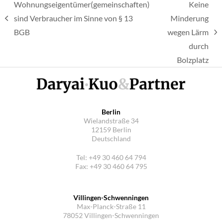
Wohnungseigentümer(gemeinschaften)
Keine
sind Verbraucher im Sinne von § 13
Minderung
vorheriger
BGB
wegen Lärm
Beitrag:
Nächster
durch
Beitrag:
Bolzplatz
Berlin
Wielandstraße 34
12159 Berlin
Deutschland
Tel: +49 30 460 64 794
Fax: +49 30 460 64 795
Villingen-Schwenningen
Max-Planck-Straße 11
78052 Villingen-Schwenningen